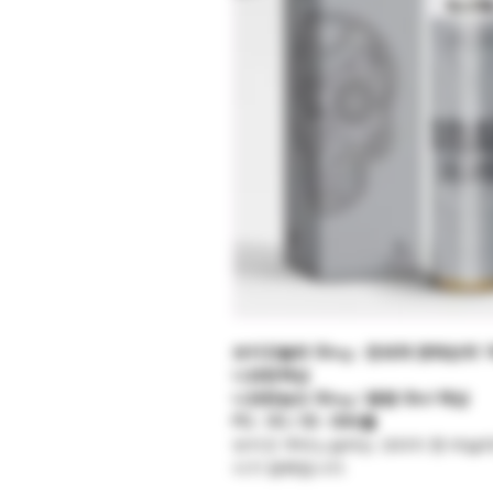
브이갓솔트
50mg :
전세계
판매순위
1
니코틴액상
니코틴농도
50mg /
용량
30ml
액상
PG : VG / 50 : 50
비율
브이갓 쿠바노실버는 크리미 한 바닐라
시가 담배입니다