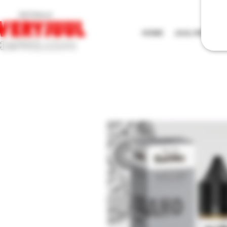
HOME
JUUL//MYLE/