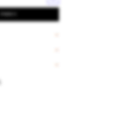
구매하기
KYOUNG MI
코틴 농도는 일치하지 않는 상
 저작권등의 이유로 쓸 수 없는
농도와 다른 이미지를 올린 상품
확인하시면 될거 같습니다.
요
요
~15일소요
4~30일소요 (선주문후 제품의뢰,
프리오더상품)
~10일소요
:
3~7일소요
 입고 되기까지 배송이 되지 않습