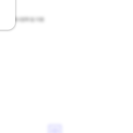
기타
회사정책 및 지원
 쿠바노실버