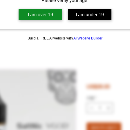
Please verify your age.
I am over 19
I am under 19
/카트리지
VGOD솔트액상
일회용스틱
빠른배송
CSV/각종기기/
Build a FREE AI website with
AI Website Builder
브이갓50mg
가
US$28.00
격
수량
*
장바구니담기