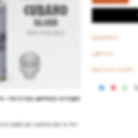
입금계좌안내
우리은행 예금주 CINDY 
상품이미지
1002 -449-259662
상품이미지와 제품의 니
배송기간 및 기타공지
품도 있습니다 .이미지
상품이 다수여서 기존 
배송예상시간
도 있으니 상품이름을 
고농도 액상 :
3~10일소
저농도 액상 :
3~7일소
위
/
가장
인기있는
솔트액상인
브이갓솔트
JUUL정품카트리지 :
5
MYLE정품카트리지 :
1
발송되는 상품입니다. 
JUUL,MYLE 레드팟 :
3
맛과 달콤한 꿀이 담배맛에 함유 된 쿠바
기기 및 기타 악세사리 
※ 모든 상품은 품절시