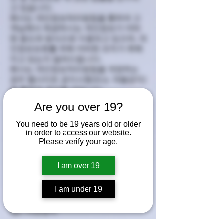
고 있습니다.
회사는 개인정보처리방침을 통하여 고
객님께서 제공하시는 개인정보가 어떠
한 용도와 방식으로 이용되고 있으며, 개
인정보보호를 위해 어떠한 조치가 취해
지고 있는지 알려드립니다.
회사는 개인정보처리방침을 개정하는
경우 웹사이트 공지사항(또는 개별공지)
을 통하여 공지할 것입니다.
Are you over 19?
■ 수집하는 개인정보 항목
회사는 회원가입, 상담, 서비스 신청 등
You need to be 19 years old or older
을 위해 아래와 같은 개인정보를 수집하
in order to access our website.
고 있습니다.
Please verify your age.
ο 수집항목 : 이름 , 로그인ID , 개인통관
번호, 자택 전화번호 , 자택 주소 , 휴대전
I am over 19
화번호 , 이메일 , 직업 , 회사명 , 부서 ,
직책 , 회사전화번호 서비스 이용기록 ,
I am under 19
접속 로그 , 접속 IP 정보 , 결제기록
ο 개인정보 수집방법 : 홈페이지(회원가
입) , 서면양식