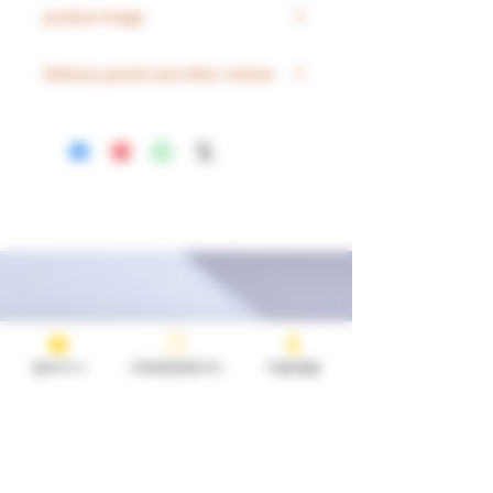
Woori Bank Account Holder CINDY
recipient of the order are different,
product image
어려움이 있습니다.
KYOUNG MI
delivery may be delayed.
단순 변심 , 고객 본인의 잘못으로
1002 -449-259662
3.Additional charge for exchanges
There are products that do not
인한 고장일 경우 교환 및 환불이
Delivery period and other notices
and refunds due to a simple
match the product image and the
어렵습니다.
change of mind Please note that
nicotine concentration of the
제품 수령후 1주일이내에 제품의
Estimated delivery time
this happens.
product. There are many products
결함등으로 인한 경우에는 교환
High-concentration liquid:
3 to 10
4. Open the product and Items
that cannot be used due to image
및 환불이 가능합니다.
days
required
that are difficult to sell cannot be
copyright, etc. There are products
교환 및 환불은 오배송일 경우 가
Low-concentration liquid:
3 to 7
returned or refunded.
that have images that are
능하며, 단순변심으로 인한 교환
days
different from the existing
일 경우 발송이후에는 반송비가
JUUL Genuine Cartridge:
Takes 5 to
concentration, so you may want to
따로 청구됨을 유의하시기 바랍니
15 days
check the product name.
다.
MYLE Genuine Cartridge:
14~30
days
JUUL, MYLE Red Pot:
3~10 days
Devices and other accessories:
3 to
장바구니
구매완료페이지
이용방법
7 days
※ All products are not shipped until
they are in stock when sold out.
EveryJul does not accept pre-
orders. For some popular products,