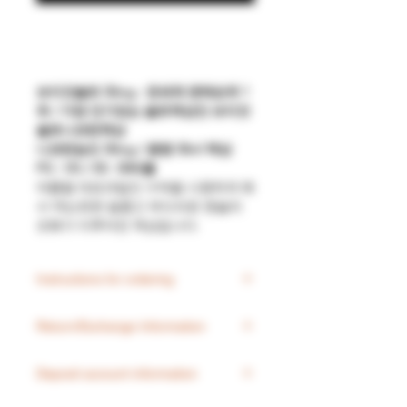
브이갓솔트
50mg :
전세계
판매순위
1
위
/
가장
인기있는
솔트액상인
브이갓
솔트니코틴액상
니코틴농도
50mg /
용량
30ml
액상
PG : VG / 50 : 50
비율
여름철 대표과일인 수박을 시원하게 해
서 먹는듯한 달콤고 부드러운 멘솔의
조화가 이루어진 액상입니다.
Instructions for ordering
1. This product is shipped from
Return/Exchange Information
overseas and may take 3 to 20 days
for delivery.
에브리줄에서 판매되는 모든 배터
2If the name of the customer
Deposit account information
리가 들어간 상품은 해외로 국내
deposit and the name of the
법상
반송이 되지 않아 교환 등의