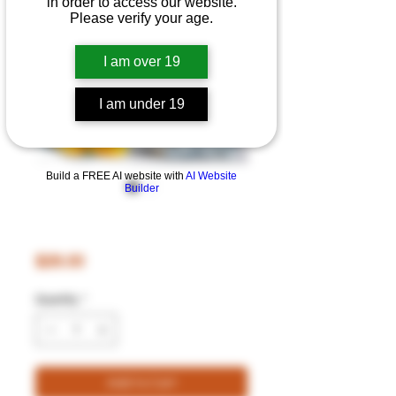
in order to access our website.
Please verify your age.
I am over 19
I am under 19
Build a FREE AI website with
AI Website
Builder
V God 25mg Ice
Mango Boom
Price
$28.00
Quantity
*
Add to Cart