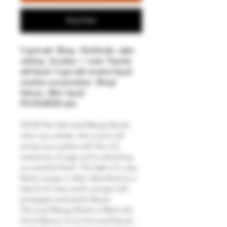
Buy Now
V god salt
25mg:
Worldwide
sales
ranking
1st
place
/
most
Popular
salt liquid
V got salt nicotine liquid
nicotine concentration
25mg/
Volume
30ml
liquid
PG:VG/50:50
ratio
VGOD Nic Salt Iced Mango Bomb,
when you exhale, this e-juice will
amaze your palate with the rich
sweetness of sage and a refreshing
ice menthol finish. The light of a ripe,
fleshy mango is often described as a
hybrid of a less acidic orange with
pineapple and peach flavors.
The Iced Mango Bomb is filled with
the brilliance of ice fruit and blends