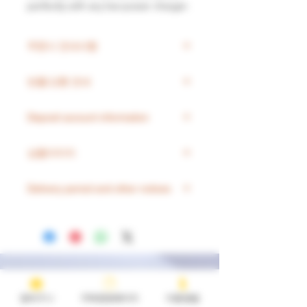
perfectly with any low-power charger.
주문시 안내사항
1.해외에서 배송 되는 제품이며 배송
반품/교환 안내
기간은 경우에 따라 3일~20일정도 소
요됩니다.
에브리줄에서 판매되는 모든 배터
2고객님 입금 명과 주문 수령 인의 성
Deposit account information
리가 들어간 상품은 해외로 국내
함이 틀릴 경우 배송이 지연 될 수 있
법상
반송이 되지 않아 교환 등의
Woori Bank Account Holder CINDY
습니다.
상품이미지
어려움이 있습니다.
KYOUNG MI
3.단순 변심으로 인한 교환 및 환불 시
단순 변심 , 고객 본인의 잘못으로
1002 -449-259662
추가 요금이 발생되니 이 점 유의하
상품이미지와 제품의 니코틴 농도는
인한 고장일 경우 교환 및 환불이
Delivery period and other notices
시기 바랍니다.
일치하지 않는 상품도 있습니다 .이미
어렵습니다.
4.제품을 개봉하여 판매가 어려운 상
지 저작권등의 이유로 쓸 수 없는 상
제품 수령후 1주일이내에 제품의
배송예상시간
품은 반품 및 환불이 안됩니다.
품이 다수여서 기존 농도와 다른 이미
결함등으로 인한 경우에는 교환
고농도 액상 :
3~10일소
요
지를 올린 상품도 있으니 상품이름을
및 환불이 가능합니다.
저농도 액상 :
3~7일소요
확인하시면 될거 같습니다.
교환 및 환불은 오배송일 경우 가
JUUL정품카트리지 :
5~15일소요
능하며, 단순변심으로 인한 교환
MYLE정품카트리지 :
14~30일소요
일 경우 발송이후에는 반송비가
(선주문후 제품의뢰, 발송되는 상품
장바구니
구매완료페이지
이용방법
따로 청구됨을 유의하시기 바랍니
입니다. 프리오더상품)