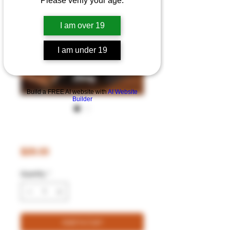
Please verify your age.
I am over 19
I am under 19
Build a FREE AI website with
AI Website
Builder
브이갓 25mg 드라이토
바코
Price
$28.00
Quantity
*
Add to Cart