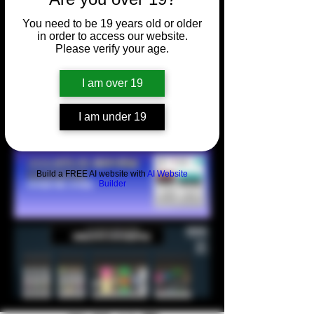
You need to be 19 years old or older
in order to access our website.
Please verify your age.
I am over 19
I am under 19
브이갓 25mg 아이스 스트로베리애플
브이갓 50mg 아이스 스트로베리애플
브이갓 25mg 아이스 버블워터멜론
브이갓 50mg 아이스 버블워터멜론
브이갓 25mg 아이스 버블그레이프
빠른 배송서비스(브이갓VGOD 5%)
브이갓 25mg 아이스 피치망고
브이갓 50mg 아이스 피치망고
브이갓 25mg 아이스 체리라임
브이갓 50mg 아이스 체리라임
VGOD50mg 아메리칸 백우즈
VGOD50mg 트로피컬 리저브
VGOD50mg 데저트 블렌드
빠른배송JUUL 2
빠른배송JUUL
Build a FREE AI website with
AI Website
카트에 추가
카트에 추가
카트에 추가
카트에 추가
카트에 추가
카트에 추가
카트에 추가
카트에 추가
카트에 추가
카트에 추가
카트에 추가
카트에 추가
품절
품절
품절
Builder